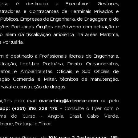
so é destinado a Executivos, Gestores,
stradores e Contratantes de Terminais Privados e
 Públicos, Empresas de Engenharia, de Dragagem e de
ões Portuárias, Órgãos do Governo com actuação e
lo, além da fiscalização ambiental, na áreas Marítima,
 e Portuária.
m é destinado a Profissionais liberais de Engenharia,
stração, Logística Portuária, Direito, Oceanógrafos,
rafos e Ambientalistas, Oficiais e Sub Oficiais de
ção Comercial e Militar, técnicos de manutenção,
 naval e construção de dragas.
ações pelo mail:
marketing@lateorke.com
ou pelo
app: (+351) 916 229 179
- Consulte o flyer com o
ama do Curso - Angola, Brasil, Cabo Verde,
ique, Portugal e Timor.
tos para Grupos, de
10% para 2 Participantes, 15%