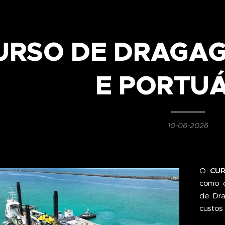
URSO DE DRAGAG
E PORTUÁ
10-06-2026
O
CUR
como o
de Dra
custos 