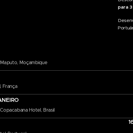
para 3
Desenv
Portuári
li Maputo, Moçambique
, França
ANEIRO
Copacabana Hotel, Brasil
1