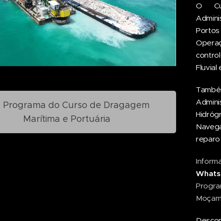
O Cur
Admini
Portos
Operaç
contro
Fluvial
​També
Admini
Programa do Curso de Dragagem
Hidróg
Marítima e Portuária
Navega
reparo
Inform
Whats
Progr
Moçamb
Descon