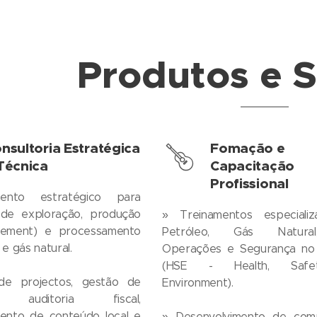
Produtos e S
nsultoria Estratégica
Fomação e
Técnica
Capacitação
Profissional
ento estratégico para
de exploração, produção
» Treinamentos especiali
gement) e processamento
Petróleo, Gás Natura
e gás natural.
Operações e Segurança no
(HSE - Health, Safe
de projectos, gestão de
Environment).
s, auditoria fiscal,
mento de conteúdo local e
» Desenvolvimento de com