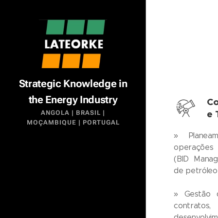
Strategic Knowledge in
the Energy Industry
Co
e 
ANGOLA | BRASIL |
MOÇAMBIQUE | PORTUGAL
» Planeam
operações 
(BID Mana
de petróleo 
» Gestão 
contrato
desenvolvi