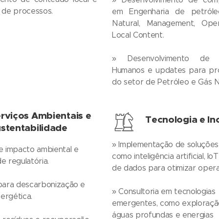
 de processos.
em Engenharia de petról
Natural, Management, Ope
Local Content.
» Desenvolvimento de 
Humanos e updates para prof
do setor de Petróleo e Gás N
rviços Ambientais e
Tecnologia e I
stentabilidade
» Implementação de soluções 
e impacto ambiental e
como inteligência artificial, Io
e regulatória.
de dados para otimizar oper
para descarbonização e
» Consultoria em tecnologias
nergética.
emergentes, como exploraç
águas profundas e energias